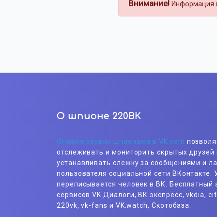
Внимание!
Информация н
О шпионе 220ВК
Онлайн-сервис шпионажа в VK.com
позволя
отслеживать и мониторить скрытых друзей 
устанавливать слежку за сообщениями и л
пользователя социальной сети ВКонтакте. У
переписывается человек в ВК. Бесплатный 
сервисов VK Диалоги, ВК экспресс, vkdia, cit
220vk, vk-fans и VK.watch, Скотобаза.