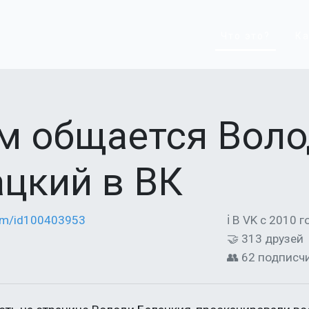
Что это?
Ка
ем общается Вол
цкий в ВК
com/id100403953
ℹ В VK с 2010 г
🤝 313 друзей
👥 62 подписч