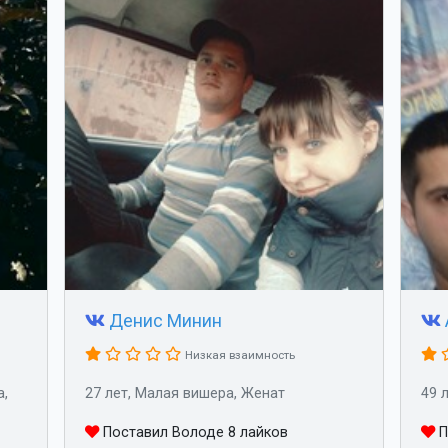
Денис Минин
Низкая взаимность
а,
27 лет, Малая вишера, Женат
49 
Поставил Володе 8 лайков
П