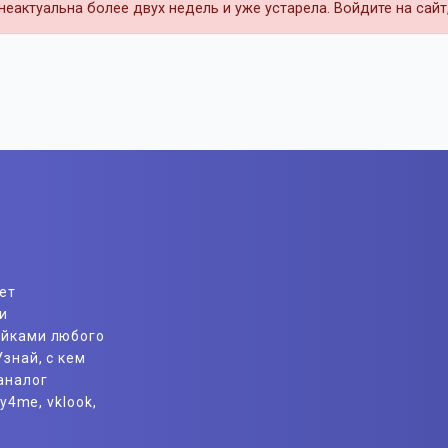
еактуальна более двух недель и уже устарела. Войдите на сай
ет
и
айками любого
знай, с кем
аналог
y4me, vklook,