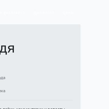
к работает?
Для кого?
Цены
одя
ода
ика