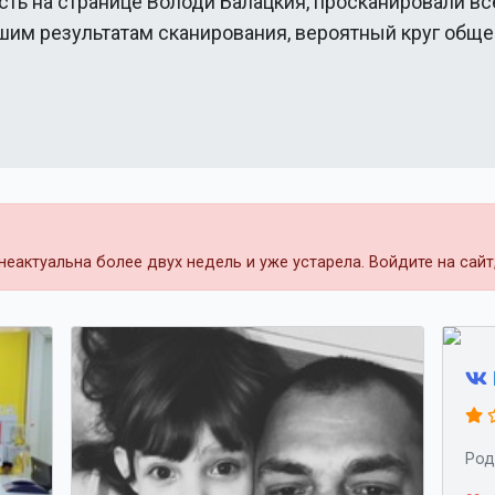
сть на странице
Володи Балацкия
, просканировали вс
ашим результатам сканирования, вероятный круг общ
еактуальна более двух недель и уже устарела. Войдите на сай
Род