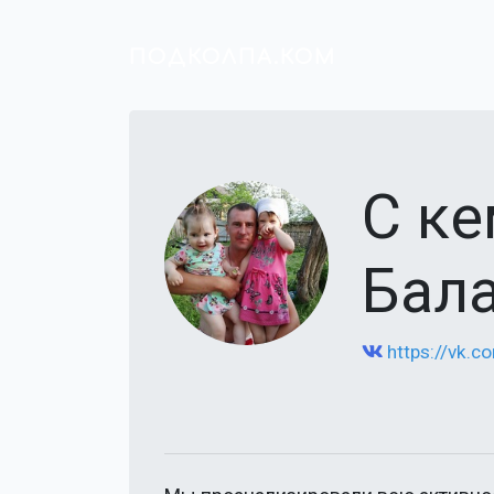
ПОДКОЛПА.КОМ
С к
Бала
https://vk.