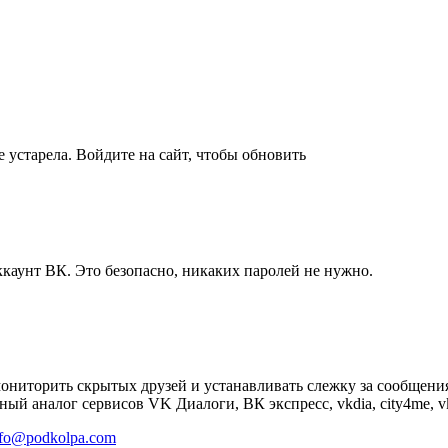
 устарела. Войдите на сайт, чтобы обновить
ккаунт ВК. Это безопасно, никаких паролей не нужно.
мониторить скрытых друзей и устанавливать слежку за сообщени
ый аналог сервисов VK Диалоги, ВК экспресс, vkdia, city4me, vk
nfo@podkolpa.com