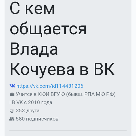
С кем
общается
Влада
Кочуева в ВК
https://vk.com/id114431206
💼 Учится в КЮИ ВГУЮ (бывш. РПА МЮ РФ)
ℹ В VK с 2010 года
🤝 353 друга
👥 580 подписчиков