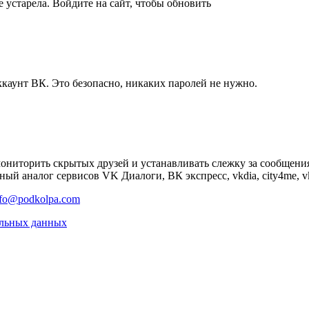
 устарела. Войдите на сайт, чтобы обновить
ккаунт ВК. Это безопасно, никаких паролей не нужно.
мониторить скрытых друзей и устанавливать слежку за сообщени
ый аналог сервисов VK Диалоги, ВК экспресс, vkdia, city4me, vk
nfo@podkolpa.com
альных данных