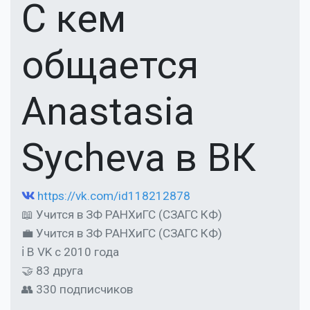
С кем
общается
Anastasia
Sycheva в ВК
https://vk.com/id118212878
📖 Учится в ЗФ РАНХиГС (СЗАГС КФ)
💼 Учится в ЗФ РАНХиГС (СЗАГС КФ)
ℹ В VK с 2010 года
🤝 83 друга
👥 330 подписчиков