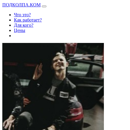
ПОДКОЛПА.КОМ
Что это?
Как работает?
Для кого?
Цены