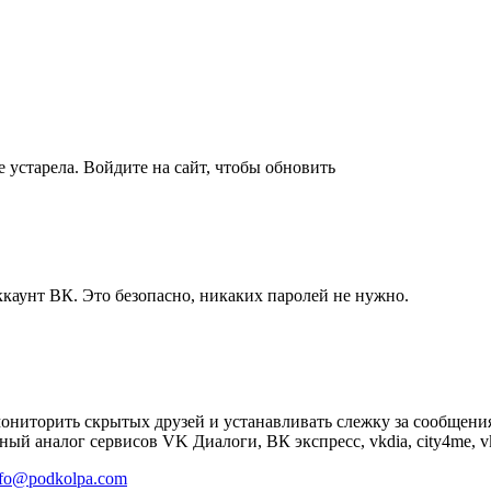
 устарела. Войдите на сайт, чтобы обновить
ккаунт ВК. Это безопасно, никаких паролей не нужно.
мониторить скрытых друзей и устанавливать слежку за сообщени
ый аналог сервисов VK Диалоги, ВК экспресс, vkdia, city4me, vk
nfo@podkolpa.com