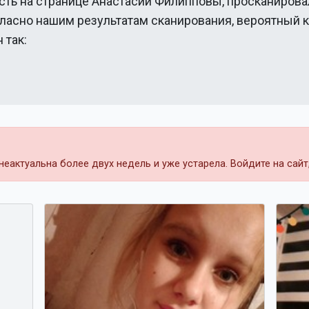
сть на странице
Анастасии Филипповы
, просканирова
гласно нашим результатам сканирования, вероятный 
 так:
еактуальна более двух недель и уже устарела. Войдите на сай