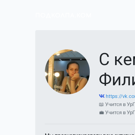
ПОДКОЛПА.КОМ
С ке
Фил
https://vk.
📖 Учится в У
💼 Учится в У