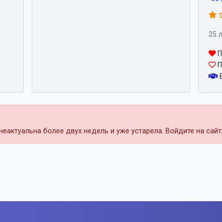
25 
П
П
В
еактуальна более двух недель и уже устарела. Войдите на сай