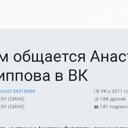
Что это?
Ка
м общается Анас
иппова в ВК
com/id134318406
ℹ В VK с 2011 г
рГЭУ (СИНХ)
🤝 188 друзей
рГЭУ (СИНХ)
👥 181 подпис