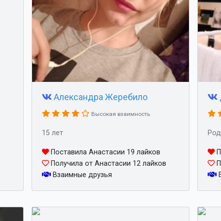
в
Александра Жеребило
Высокая взаимность
15 лет
Род
Поставила Анастасии 19 лайков
П
Получила от Анастасии 12 лайков
П
Взаимные друзья
В