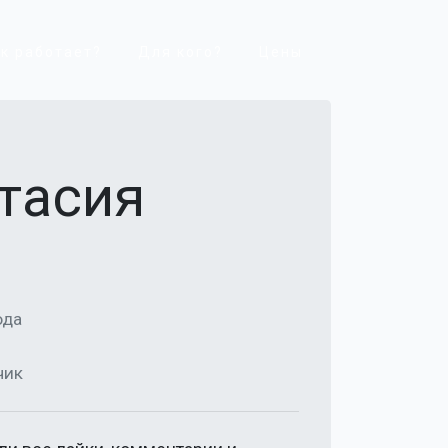
к работает?
Для кого?
Цены
тасия
ода
чик