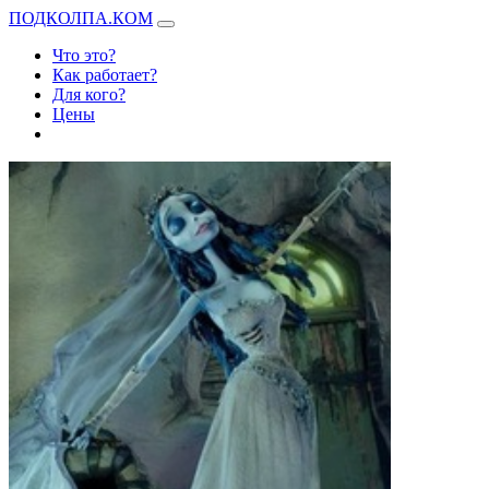
ПОДКОЛПА.КОМ
Что это?
Как работает?
Для кого?
Цены