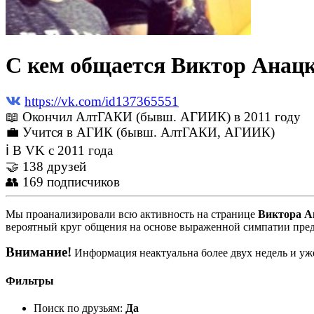
С кем общается Виктор Анацк
https://vk.com/id137365551
📖 Окончил АлтГАКИ (бывш. АГИИК) в 2011 году
💼 Учится в АГИК (бывш. АлтГАКИ, АГИИК)
ℹ В VK с 2011 года
🤝 138 друзей
👥 169 подписчиков
Мы проанализировали всю активность на странице
Виктора А
вероятный круг общения на основе выраженной симпатии пред
Внимание!
Информация неактуальна более двух недель и уже
Фильтры
Поиск по друзьям:
Да