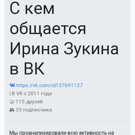
С кем
общается
Ирина Зукина
в ВК
https://vk.com/id137691127
ℹ В VK с 2011 года
🤝 115 друзей
👥 33 подписчика
Мы проанализировали всю активность на