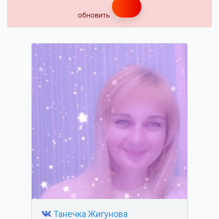
обновить
Танечка Жигунова