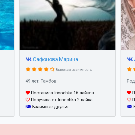
Сафонова Марина
Высокая взаимность
49 лет, Тамбов
Род
Поставила Irinochka 16 лайков
П
Получила от Irinochka 2 лайка
П
Взаимные друзья
В