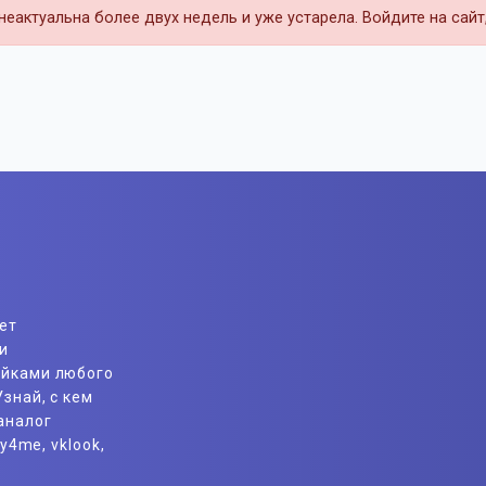
еактуальна более двух недель и уже устарела. Войдите на сай
ет
и
айками любого
знай, с кем
аналог
y4me, vklook,