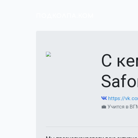
ПОДКОЛПА.КОМ
С ке
Safo
https://vk.
💼 Учится в ВГ