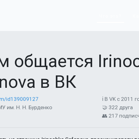
Что это?
Ка
м общается Irino
nova в ВК
com/id139009127
ℹ В VK с 2011 г
МУ им. Н. Н. Бурденко
🤝 322 друга
👥 217 подпис