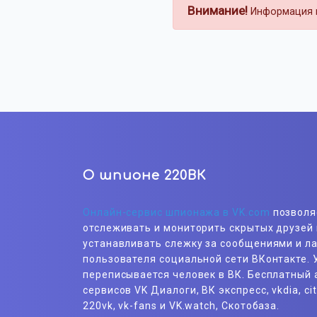
Внимание!
Информация н
О шпионе 220ВК
Онлайн-сервис шпионажа в VK.com
позволя
отслеживать и мониторить скрытых друзей 
устанавливать слежку за сообщениями и л
пользователя социальной сети ВКонтакте. У
переписывается человек в ВК. Бесплатный 
сервисов VK Диалоги, ВК экспресс, vkdia, cit
220vk, vk-fans и VK.watch, Скотобаза.