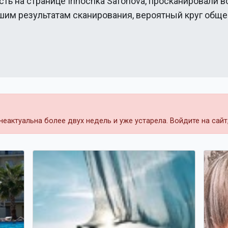
сть на странице
Irinochka Safonova
, просканировали в
ашим результатам сканирования, вероятный круг общ
еактуальна более двух недель и уже устарела. Войдите на сай