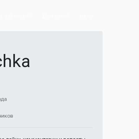
к работает?
Для кого?
Цены
chka
ода
чиков