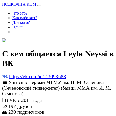
ПОДКОЛПА.КОМ
Что это?
Как работает?
Для кого?
Цены
С кем общается Leyla Neyssi в
ВК
https://vk.com/id143093683
💼 Учится в Первый МГМУ им. И. М. Сеченова
(Сеченовский Университет) (бывш. ММА им. И. М.
Сеченова)
ℹ В VK с 2011 года
🤝 197 друзей
👥 230 подписчиков