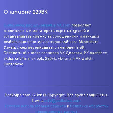
О шпионе 220ВК
Онлайн-сервис шпионажа в VK.com
позволяет
отслеживать и мониторить скрытых друзей и
устанавливать слежку за сообщениями и лайками
любого пользователя социальной сети ВКонтакте.
Узнай, с кем переписывается человек в ВК.
Бесплатный аналог сервисов VK Диалоги, ВК экспресс,
vkdia, city4me, vklook, 220vk, vk-fans и VK.watch,
Скотобаза.
Podkolpa.com 220vk © Copyright. Все права защищены.
Почта
info@podkolpa.com
Условия использования сервиса
и
Политика обработки
персональных данных