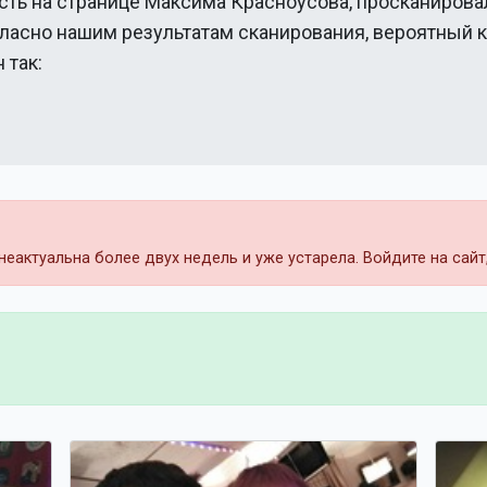
сть на странице
Максима Красноусова
, просканирова
гласно нашим результатам сканирования, вероятный 
 так:
еактуальна более двух недель и уже устарела. Войдите на сай