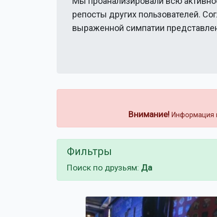
Мы проанализировали всю активно
репосты других пользователей. Со
выраженной симпатии представлен
Внимание!
Информация н
Фильтры
Поиск по друзьям:
Да