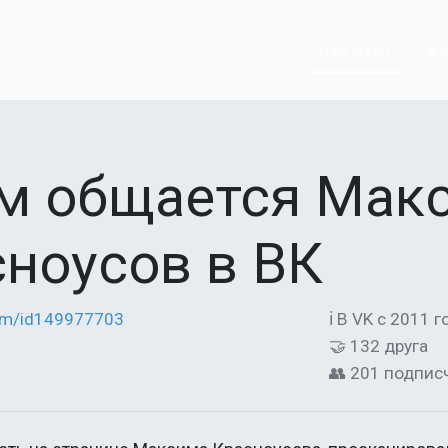
Что это?
Ка
ем общается Мак
ноусов в ВК
com/id149977703
ℹ В VK с 2011 г
🤝 132 друга
👥 201 подпис