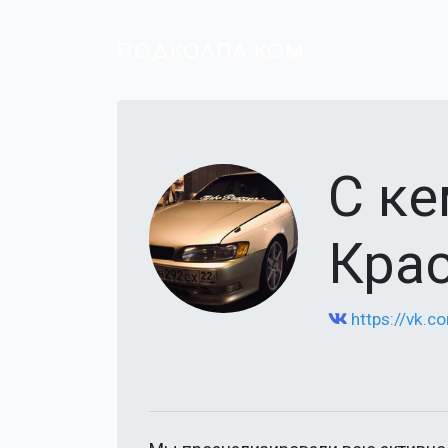
ПОДКОЛПА.КОМ
С к
Крас
https://vk.