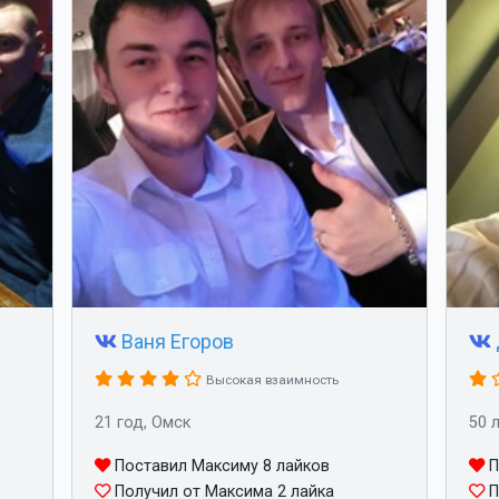
Ваня Егоров
Высокая взаимность
21 год, Омск
50 
Поставил Максиму 8 лайков
П
Получил от Максима 2 лайка
П