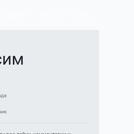
к работает?
Для кого?
Цены
сим
ода
чик