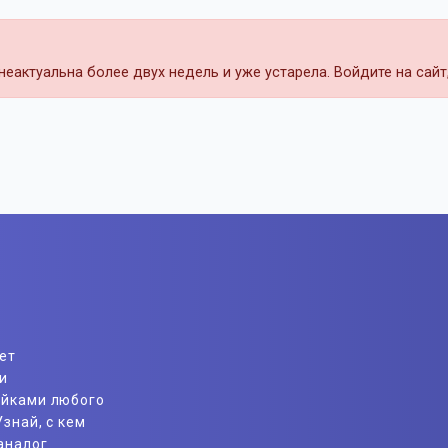
еактуальна более двух недель и уже устарела. Войдите на сай
ет
и
айками любого
знай, с кем
аналог