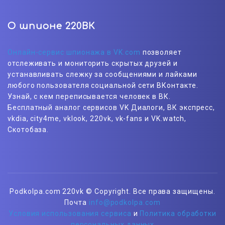
О шпионе 220ВК
Онлайн-сервис шпионажа в VK.com
позволяет
отслеживать и мониторить скрытых друзей и
устанавливать слежку за сообщениями и лайками
любого пользователя социальной сети ВКонтакте.
Узнай, с кем переписывается человек в ВК.
Бесплатный аналог сервисов VK Диалоги, ВК экспресс,
vkdia, city4me, vklook, 220vk, vk-fans и VK.watch,
Скотобаза.
Podkolpa.com 220vk © Copyright. Все права защищены.
Почта
info@podkolpa.com
Условия использования сервиса
и
Политика обработки
персональных данных