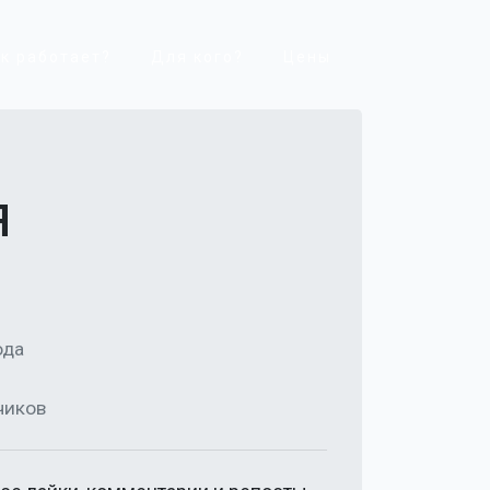
к работает?
Для кого?
Цены
я
ода
чиков