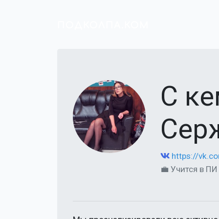
ПОДКОЛПА.КОМ
С к
Сер
https://vk.
💼 Учится в П