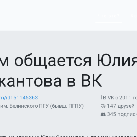
Что это?
Ка
ем общается Юли
жантова в ВК
com/id151145363
ℹ В VK с 2011 г
И им. Белинского ПГУ (бывш. ПГПУ)
🤝 147 друзей
👥 345 подпис