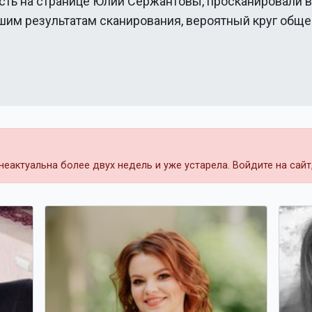
сть на странице
Юлии Сержантовы
, просканировали 
ашим результатам сканирования, вероятный круг общ
еактуальна более двух недель и уже устарела. Войдите на сай