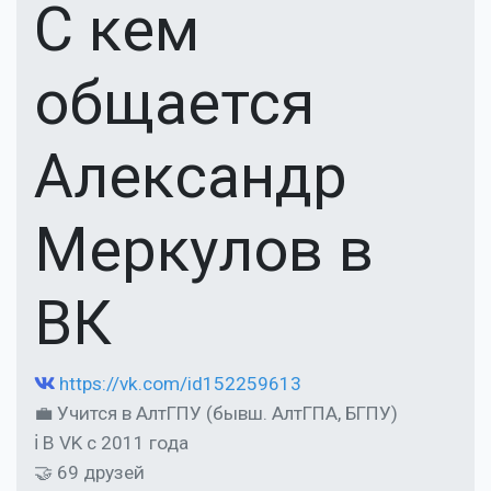
С кем
общается
Александр
Меркулов в
ВК
https://vk.com/id152259613
💼 Учится в АлтГПУ (бывш. АлтГПА, БГПУ)
ℹ В VK с 2011 года
🤝 69 друзей