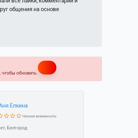
вали все лайки, комментарии и
круг общения на основе
т, чтобы обновить
Аня Ёлкина
Низкая взаимность
лет, Белгород