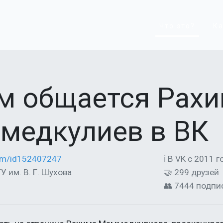
Что это?
Ка
ем общается Рах
медкулиев в ВК
com/id152407247
ℹ В VK с 2011 г
ТУ им. В. Г. Шухова
🤝 299 друзей
👥 7444 подпи