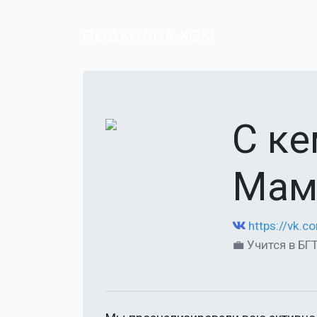
ПОДКОЛПА.КОМ
С к
Мам
https://vk.
💼 Учится в БГ