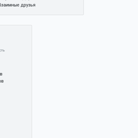
заимные друзья
сть
ов
ов