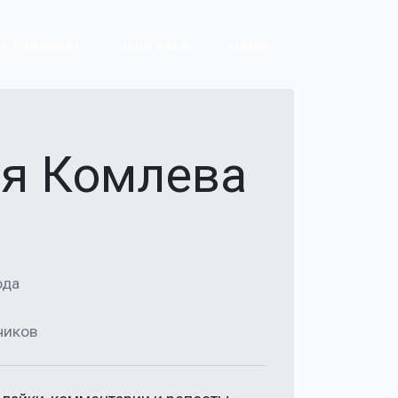
к работает?
Для кого?
Цены
ья Комлева
ода
чиков