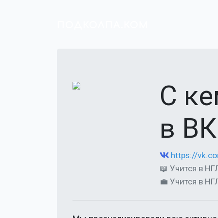
ПОДКОЛПА.КОМ
С к
в ВК
https://vk.
📖 Учится в НГ
💼 Учится в НГ