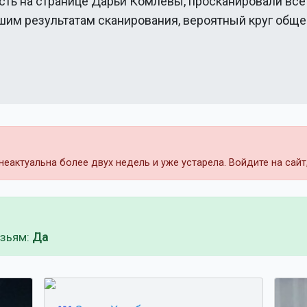
сть на странице
Дарьи Комлевы
, просканировали все
ашим результатам сканирования, вероятный круг общ
еактуальна более двух недель и уже устарела. Войдите на сай
узьям:
Да