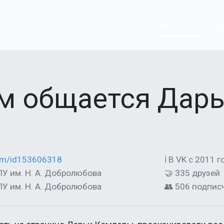
Что это?
Ка
ем общается Дар
com/id153606318
ℹ В VK с 2011 г
ЛУ им. Н. А. Добролюбова
🤝 335 друзей
ЛУ им. Н. А. Добролюбова
👥 506 подпис