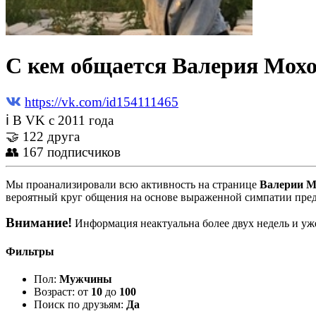
С кем общается Валерия Мохо
https://vk.com/id154111465
ℹ В VK с 2011 года
🤝 122 друга
👥 167 подписчиков
Мы проанализировали всю активность на странице
Валерии 
вероятный круг общения на основе выраженной симпатии пред
Внимание!
Информация неактуальна более двух недель и уже
Фильтры
Пол:
Мужчины
Возраст: от
10
до
100
Поиск по друзьям:
Да