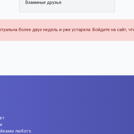
Взаимные друзья
уальна более двух недель и уже устарела. Войдите на сайт, ч
ет
и
айками любого