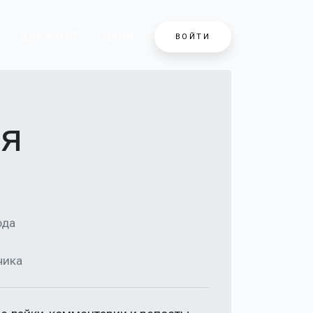
Для кого?
Цены
ВОЙТИ
ья
ода
чика