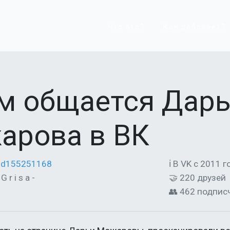
Что это?
Как работает?
ем общается Дар
арова в ВК
/id155251168
ℹ В VK с 2011 г
 r i s a -
🤝 220 друзей
👥 462 подпис