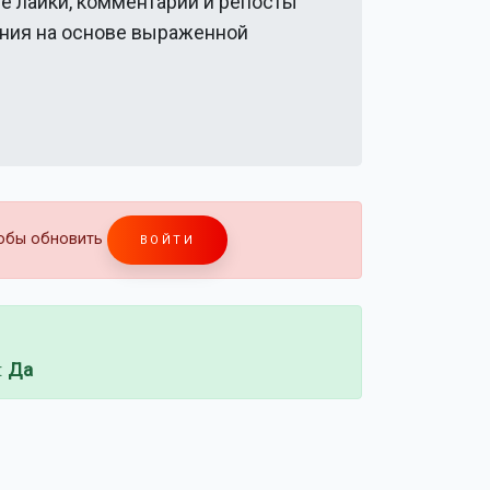
се лайки, комментарии и репосты
ения на основе выраженной
тобы обновить
ВОЙТИ
:
Да