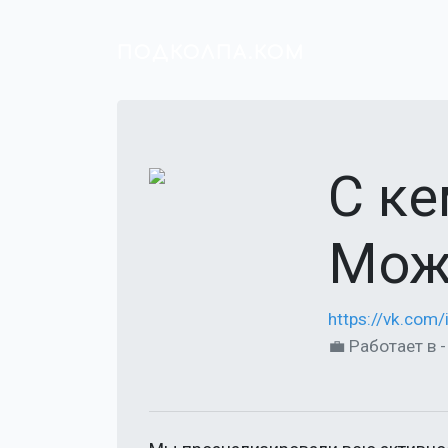
ПОДКОЛПА.КОМ
С к
Мож
https://vk.com
💼 Работает в - G