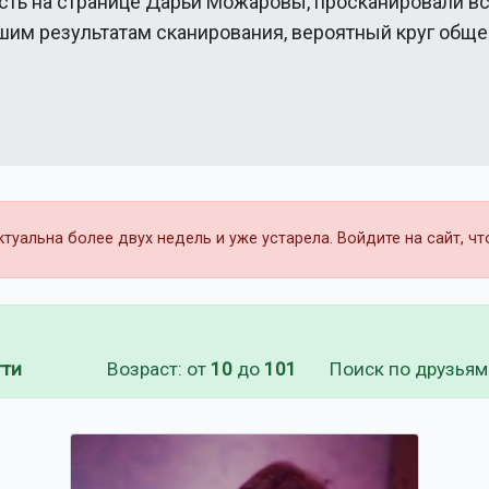
сть на странице
Дарьи Можаровы
, просканировали в
ашим результатам сканирования, вероятный круг общ
уальна более двух недель и уже устарела. Войдите на сайт, ч
тти
Возраст: от
10
до
101
Поиск по друзьям