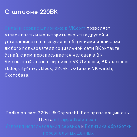
О шпионе 220ВК
Онлайн-сервис шпионажа в VK.com
позволяет
отслеживать и мониторить скрытых друзей и
устанавливать слежку за сообщениями и лайками
любого пользователя социальной сети ВКонтакте.
Узнай, с кем переписывается человек в ВК.
Бесплатный аналог сервисов VK Диалоги, ВК экспресс,
vkdia, city4me, vklook, 220vk, vk-fans и VK.watch,
Скотобаза.
Podkolpa.com 220vk © Copyright. Все права защищены.
Почта
info@podkolpa.com
Условия использования сервиса
и
Политика обработки
персональных данных