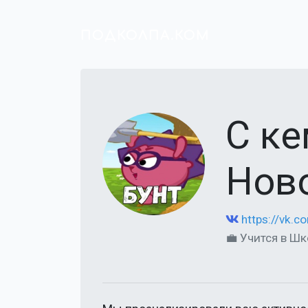
ПОДКОЛПА.КОМ
С ке
Нов
https://vk.
💼 Учится в Ш