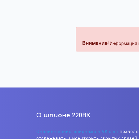
Внимание!
Информация н
О шпионе 220ВК
Онлайн-сервис шпионажа в VK.com
позволя
отслеживать и мониторить скрытых друзей 