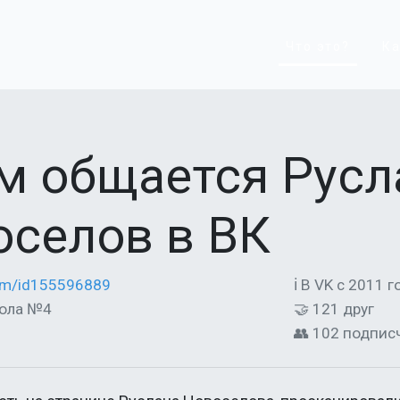
Что это?
Ка
м общается Русл
оселов в ВК
com/id155596889
ℹ В VK с 2011 г
кола №4
🤝 121 друг
👥 102 подпис