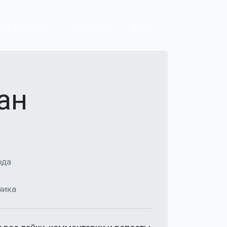
к работает?
Для кого?
Цены
ан
ода
чика