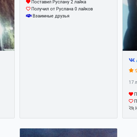
Поставил Руслану 2 лайка
Получил от Руслана 0 лайков
Взаимные друзья
17 
П
П
Н