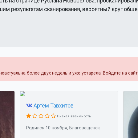
сть на странице
Руслана Новоселова
, просканировал
ашим результатам сканирования, вероятный круг общ
еактуальна более двух недель и уже устарела. Войдите на сай
Артём Тавхитов
Низкая взаимность
Родился 10 ноября, Благовещенск