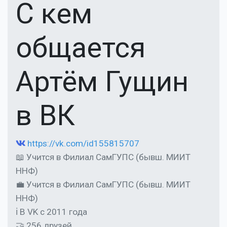
С кем
общается
Артём Гущин
в ВК
https://vk.com/id155815707
📖 Учится в Филиал СамГУПС (бывш. МИИТ
ННФ)
💼 Учится в Филиал СамГУПС (бывш. МИИТ
ННФ)
ℹ В VK с 2011 года
🤝 256 друзей