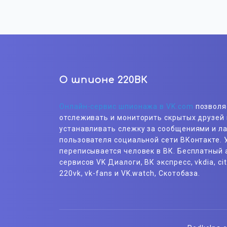
О шпионе 220ВК
Онлайн-сервис шпионажа в VK.com
позволя
отслеживать и мониторить скрытых друзей 
устанавливать слежку за сообщениями и л
пользователя социальной сети ВКонтакте. У
переписывается человек в ВК. Бесплатный 
сервисов VK Диалоги, ВК экспресс, vkdia, cit
220vk, vk-fans и VK.watch, Скотобаза.