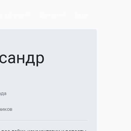
к работает?
Для кого?
Цены
ксандр
ода
чиков