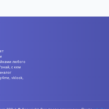
ет
и
айками любого
знай, с кем
аналог
y4me, vklook,