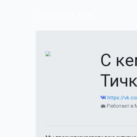
ПОДКОЛПА.КОМ
С к
Тичк
https://vk.
💼 Работает в