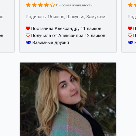
Высокая взаимность
од
Родилась 16 июня, Шахунья, Замужем
Род
Поставила Александру 11 лайков
П
ов
Получила от Александра 12 лайков
П
Взаимные друзья
В