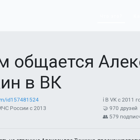
Что это?
Ка
ем общается Але
ин в ВК
com/id157481524
ℹ В VK с 2011 г
 МЧС России c 2013
🤝 970 друзей
👥 579 подпис