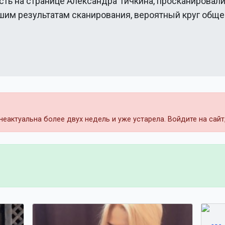
сть на странице
Александра Тичкина
, просканировал
ашим результатам сканирования, вероятный круг общ
еактуальна более двух недель и уже устарела. Войдите на сай