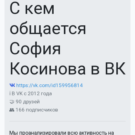
С кем
общается
София
Косинова в ВК
https://vk.com/id159956814
ℹ В VK с 2012 года
🤝 90 друзей
👥 166 подписчиков
Мы проанализировали всю активность на