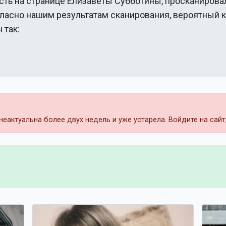
сть на странице
Елизаветы Субботины
, просканирова
гласно нашим результатам сканирования, вероятный 
 так:
еактуальна более двух недель и уже устарела. Войдите на сай