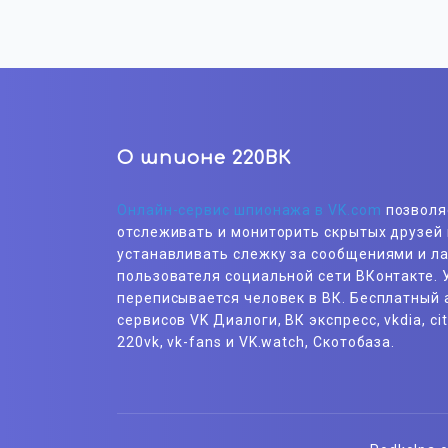
О шпионе 220ВК
Онлайн-сервис шпионажа в VK.com
позволя
отслеживать и мониторить скрытых друзей 
устанавливать слежку за сообщениями и л
пользователя социальной сети ВКонтакте. У
переписывается человек в ВК. Бесплатный 
сервисов VK Диалоги, ВК экспресс, vkdia, cit
220vk, vk-fans и VK.watch, Скотобаза.