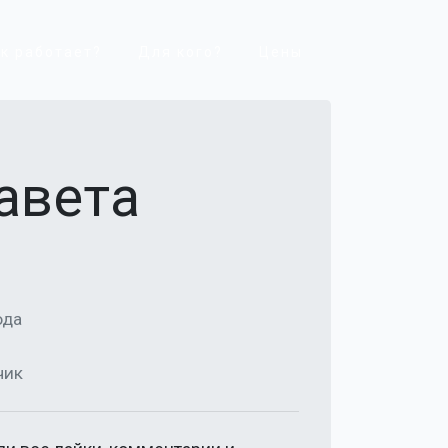
к работает?
Для кого?
Цены
авета
ода
чик