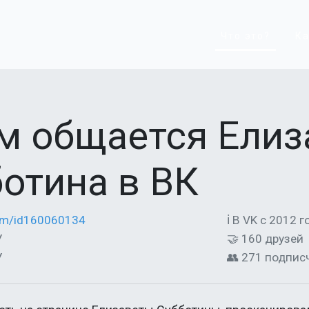
Что это?
Ка
м общается Елиз
отина в ВК
com/id160060134
ℹ В VK с 2012 г
У
🤝 160 друзей
У
👥 271 подпис