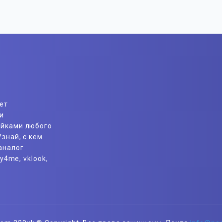
ет
и
айками любого
знай, с кем
аналог
y4me, vklook,