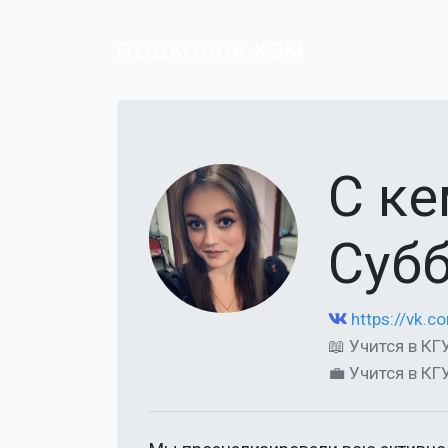
ПОДКОЛПА.КОМ
С ке
Субб
https://vk.
📖 Учится в КГ
💼 Учится в КГ