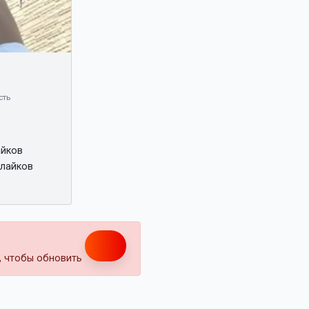
сть
айков
 лайков
т, чтобы обновить