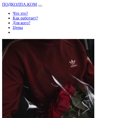
ПОДКОЛПА.КОМ
Что это?
Как работает?
Для кого?
Цены