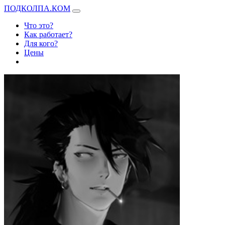
ПОДКОЛПА.КОМ
Что это?
Как работает?
Для кого?
Цены