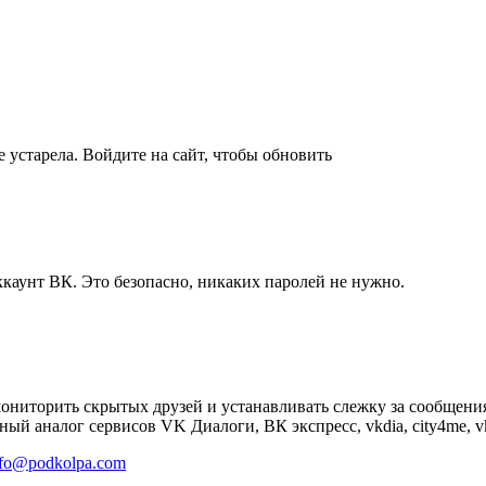
 устарела. Войдите на сайт, чтобы обновить
ккаунт ВК. Это безопасно, никаких паролей не нужно.
мониторить скрытых друзей и устанавливать слежку за сообщени
ый аналог сервисов VK Диалоги, ВК экспресс, vkdia, city4me, vk
nfo@podkolpa.com