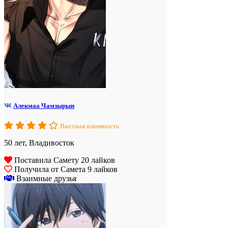
Алекмаа Чамзырын
Высокая взаимность
50 лет, Владивосток
Поставила Самету 20 лайков
Получила от Самета 9 лайков
Взаимные друзья