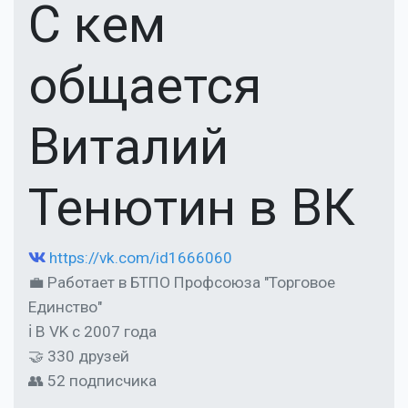
С кем
общается
Виталий
Тенютин в ВК
https://vk.com/id1666060
💼 Работает в БТПО Профсоюза "Торговое
Единство"
ℹ В VK с 2007 года
🤝 330 друзей
👥 52 подписчика