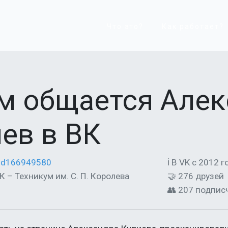
Что это?
Как работает?
ем общается Але
ев в ВК
/id166949580
ℹ В VK с 2012 г
К – Техникум им. С. П. Королева
🤝 276 друзей
👥 207 подпис