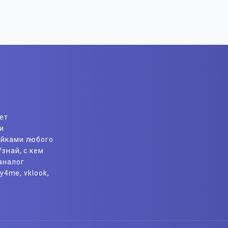
ет
и
айками любого
знай, с кем
аналог
y4me, vklook,