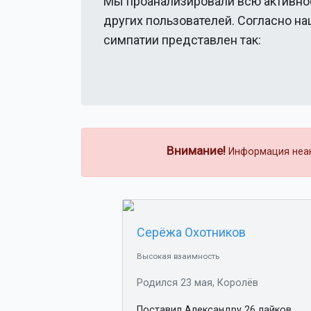
Мы проанализировали всю активно
других пользователей. Согласно н
симпатии представлен так:
Внимание!
Информация неакт
Серёжа Охотников
Высокая взаимность
Родился 23 мая, Королёв
Поставил Александру 26 лайков