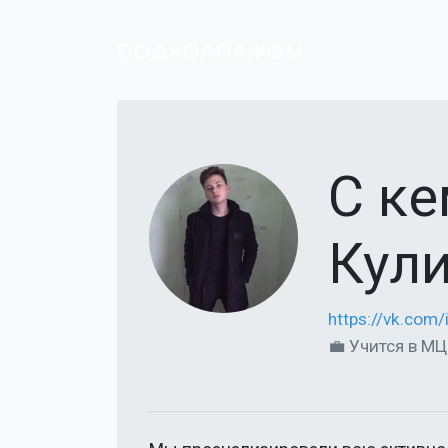
ПОДКОЛПА.КОМ
С к
Кули
https://vk.com
💼 Учится в МЦ