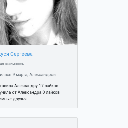
куся Сергеева
ая взаимность
илась 9 марта, Александров
тавила Александру 17 лайков
учила от Александра 0 лайков
имные друзья