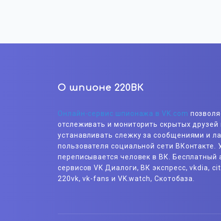
О шпионе 220ВК
Онлайн-сервис шпионажа в VK.com
позволя
отслеживать и мониторить скрытых друзей 
устанавливать слежку за сообщениями и л
пользователя социальной сети ВКонтакте. У
переписывается человек в ВК. Бесплатный 
сервисов VK Диалоги, ВК экспресс, vkdia, cit
220vk, vk-fans и VK.watch, Скотобаза.