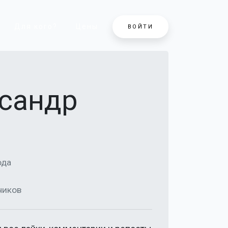
Для кого?
Цены
ВОЙТИ
ксандр
ода
чиков