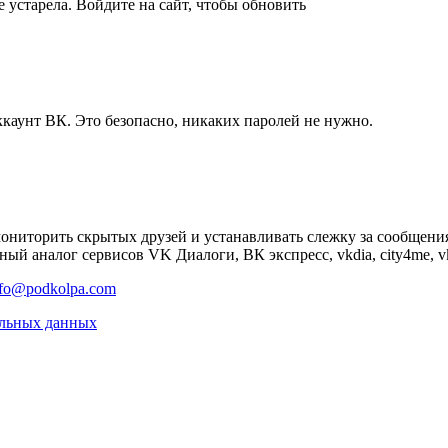
 устарела. Войдите на сайт, чтобы обновить
ккаунт ВК. Это безопасно, никаких паролей не нужно.
мониторить скрытых друзей и устанавливать слежку за сообщени
ый аналог сервисов VK Диалоги, ВК экспресс, vkdia, city4me, vk
nfo@podkolpa.com
альных данных