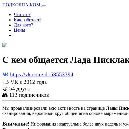
ПОДКОЛПА.КОМ
Что это?
Как работает?
Для кого?
Цены
С кем общается Лада Писклак
https://vk.com/id168553394
ℹ В VK с 2012 года
🤝 54 друга
👥 113 подписчиков
Мы проанализировали всю активность на странице
Лады Пис
сканирования, вероятный круг общения на основе выраженной 
Внимание!
Информация неактуальна более двух недель и уже